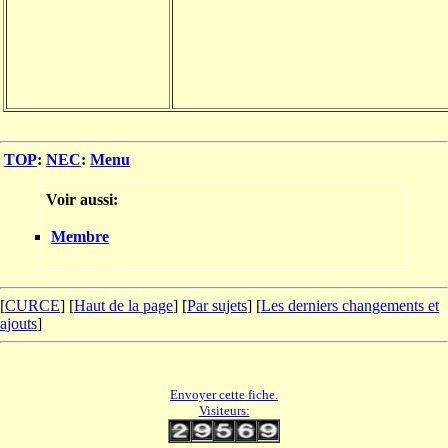
TOP
:
NEC
:
Menu
Voir aussi:
Membre
[
CURCE
] [
Haut de la page
] [
Par sujets
] [
Les derniers changements et
ajouts
]
Envoyer cette fiche.
Visiteurs: