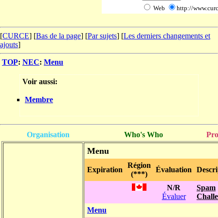
Web
http://www.curc
[
CURCE
] [
Bas de la page
]
[
Par sujets
] [
Les derniers changements et
ajouts
]
TOP
:
NEC
:
Menu
Voir aussi:
Membre
Organisation
Who's Who
Pro
Menu
Région
Expiration
Évaluation
Descri
(***)
N/R
Spam
Évaluer
Chall
Menu