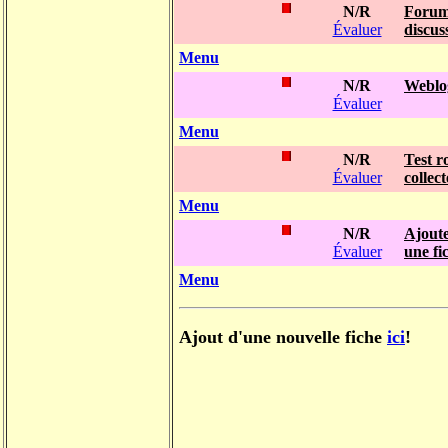
N/R
Forum
Évaluer
discus
Menu
N/R
Weblo
Évaluer
Menu
N/R
Test r
Évaluer
collec
Menu
N/R
Ajout
Évaluer
une fi
Menu
Ajout d'une nouvelle fiche
ici
!