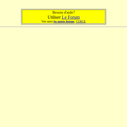
Besoin d'aide?
Utiliser
Le Forum
Voir aussi
les autres forums
:
CURCE