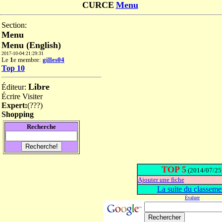
CURCE
Menu
Section:
Menu
Menu (English)
2017-10-04:21:29:31
Le
1
e membre:
gilles04
Top 10
Libre
Éditeur:
Écrire
Visiter
Expert:
(
???
)
Shopping
Recherche
TOP 5
(2014/07/25
Ajouter une fiche
La suite du classeme
Évaluer